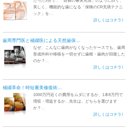
たった3分で…「自費の審美充填」のように白く、
美しく、機能的な歯になる「保険のCR充填テクニ
ック」を…
詳しくはコチラ》
歯周専門医と補綴医による天然歯保…
なぜ、こんなに歯肉がなくなったケースでも、歯周
形成外科や移植を一切せずに歯根・歯肉が回復した
のか？…
詳しくはコチラ》
補綴革命！時短審美修復術…
1000万円近くの費用をムダにするか、1本8万円で
増収・増益するか…先生は、どちらを選びます
か？…
詳しくはコチラ》