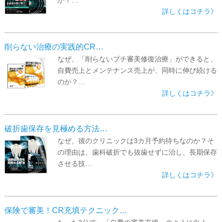
詳しくはコチラ》
削らない治療の実践的CR…
なぜ、「削らないプチ審美修復治療」ができると、
自費売上とメンテナンス売上が、同時に伸び続ける
のか？…
詳しくはコチラ》
破折歯保存を見極める方法…
なぜ、彼のクリニックは3カ月予約待ちなのか？そ
の理由は、歯科破折でも抜歯せずに治し、長期保存
させる技…
詳しくはコチラ》
保険で審美！CR充填テクニック…