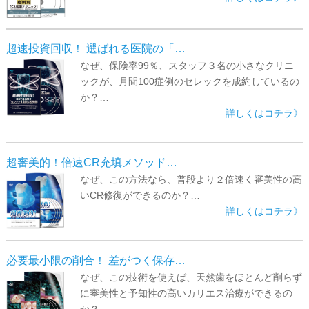
超速投資回収！ 選ばれる医院の「…
なぜ、保険率99％、スタッフ３名の小さなクリニ
ックが、月間100症例のセレックを成約しているの
か？…
詳しくはコチラ》
超審美的！倍速CR充填メソッド…
なぜ、この方法なら、普段より２倍速く審美性の高
いCR修復ができるのか？…
詳しくはコチラ》
必要最小限の削合！ 差がつく保存…
なぜ、この技術を使えば、天然歯をほとんど削らず
に審美性と予知性の高いカリエス治療ができるの
か？…