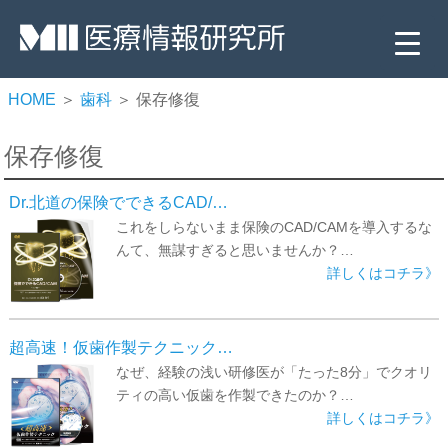
HOME
＞
歯科
＞ 保存修復
保存修復
Dr.北道の保険でできるCAD/…
これをしらないまま保険のCAD/CAMを導入するな
んて、無謀すぎると思いませんか？…
詳しくはコチラ》
▼
▼
超高速！仮歯作製テクニック…
なぜ、経験の浅い研修医が「たった8分」でクオリ
▼
ティの高い仮歯を作製できたのか？…
詳しくはコチラ》
▼