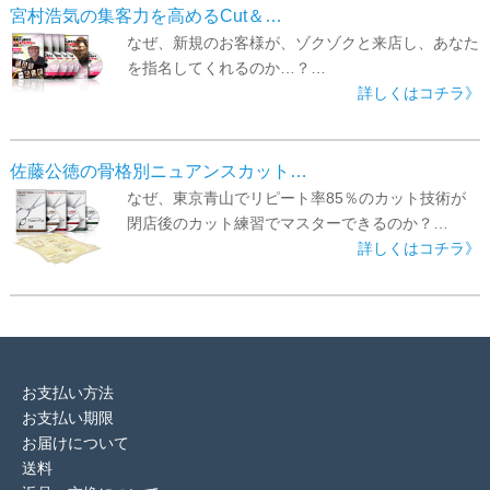
宮村浩気の集客力を高めるCut＆…
なぜ、新規のお客様が、ゾクゾクと来店し、あなた
を指名してくれるのか…？…
詳しくはコチラ》
佐藤公徳の骨格別ニュアンスカット…
なぜ、東京青山でリピート率85％のカット技術が
閉店後のカット練習でマスターできるのか？…
詳しくはコチラ》
お支払い方法
お支払い期限
お届けについて
送料