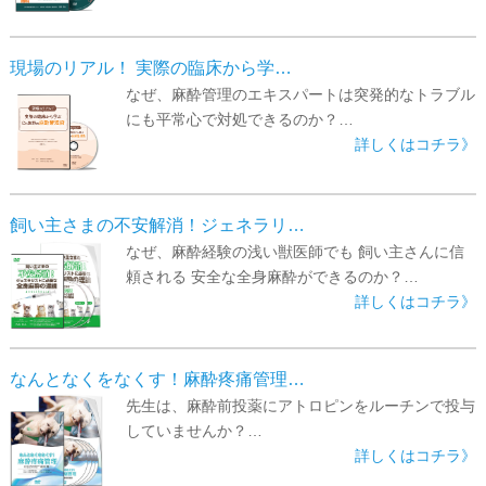
▼
▼
現場のリアル！ 実際の臨床から学…
なぜ、麻酔管理のエキスパートは突発的なトラブル
にも平常心で対処できるのか？…
詳しくはコチラ》
飼い主さまの不安解消！ジェネラリ…
なぜ、麻酔経験の浅い獣医師でも 飼い主さんに信
頼される 安全な全身麻酔ができるのか？…
詳しくはコチラ》
なんとなくをなくす！麻酔疼痛管理…
先生は、麻酔前投薬にアトロピンをルーチンで投与
していませんか？…
詳しくはコチラ》