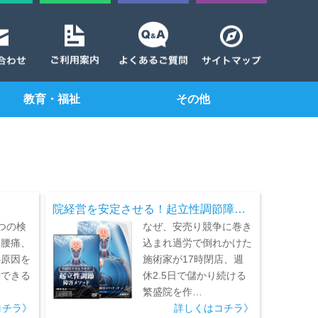
教育・福祉
その他
院経営を安定させる！起立性調節障…
つの検
なぜ、安売り競争に巻き
、腰痛、
込まれ過労で倒れかけた
の原因を
施術家が17時閉店、週
善できる
休2.5日で儲かり続ける
繁盛院を作…
コチラ》
詳しくはコチラ》