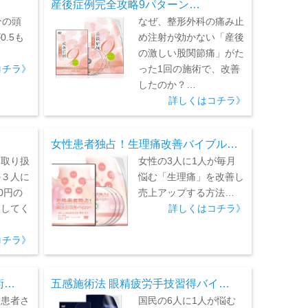
産後症例完全攻略9パターン…
分の頭
なぜ、整形外科の痛み止
.5も
め注射が効かない「産後
…
の激しい股関節痛」がた
コチラ》
った1回の施術で、改善
したのか？…
詳しくはコチラ》
女性患者独占！生理痛改善バイブル…
を取り扱
女性の3人に1人が毎月
の３人に
悩む「生理痛」を改善し
0円の
売上アップする方法…
をしてく
詳しくはコチラ》
コチラ》
術…
五感施術法 眼精疲労手技習得バイ…
チ患者さ
国民の6人に1人が悩む