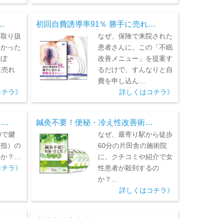
…
初回自費誘導率91％ 勝手に売れ…
を取り扱
なぜ、保険で来院された
なかった
患者さんに、この「不眠
ほぼ
改善メニュー」を提案す
に売れ
るだけで、すんなりと自
費を申し込ん…
コチラ》
詳しくはコチラ》
ド…
鍼灸不要！便秘・冷え性改善術…
秒で腱
なぜ、最寄り駅から徒歩
・指）の
60分の片田舎の施術院
のか？…
に、クチコミや紹介で女
コチラ》
性患者が殺到するの
か？…
詳しくはコチラ》