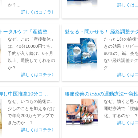
か？…
詳しくは
詳しくはコチラ》
トータルケア「産後整…
魅せる・聞かせる！ 経絡調整テ
なぜ、この「産後整体」
たった1分の施術
は、40分10000円でも、
きの効果！リピ
予約が入り続け、6ヶ月
80％の、鍼、灸
以上、通院してくれるの
ない経絡調整テ
か？…
ク…
詳しくはコチラ》
詳しくは
押し中医推拿10分コ…
腰痛改善のための運動療法〜急
なぜ、いつもの施術に、
なぜ、効くと思
少しのことを加えるだけ
運動療法で「腰
で年商200万円アップで
化」するのか…
きたのか…？…
詳しくは
詳しくはコチラ》