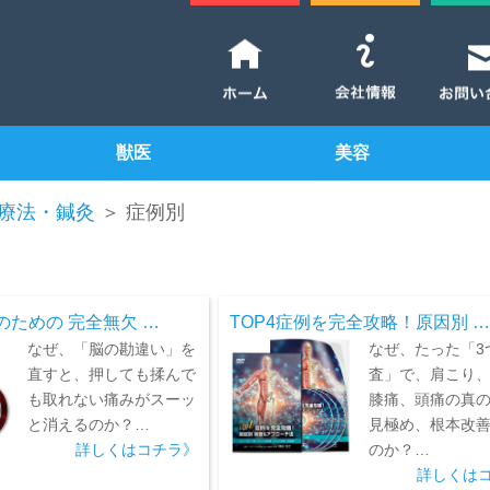
獣医
美容
療法・鍼灸
＞ 症例別
ための 完全無欠 …
TOP4症例を完全攻略！原因別 …
なぜ、「脳の勘違い」を
なぜ、たった「3
直すと、押しても揉んで
査」で、肩こり
も取れない痛みがスーッ
膝痛、頭痛の真
と消えるのか？…
見極め、根本改
詳しくはコチラ》
のか？…
詳しくは