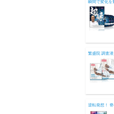
瞬間で変化を
繁盛院 調査
逆転発想！ 