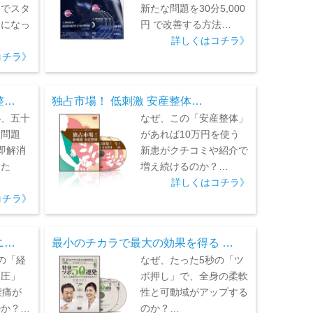
月でスタ
新たな問題を30分5,000
うになっ
円 で改善する方法…
詳しくはコチラ》
コチラ》
整…
独占市場！ 低刺激 安産整体…
秘、五十
なぜ、この「安産整体」
る問題
があれば10万円を使う
即解消
新患がクチコミや紹介で
めた
増え続けるのか？…
詳しくはコチラ》
コチラ》
ニ…
最小のチカラで最大の効果を得る …
の「経
なぜ、たった5秒の「ツ
押圧」
ボ押し」で、全身の柔軟
腰痛が
性と可動域がアップする
のか？…
のか？…