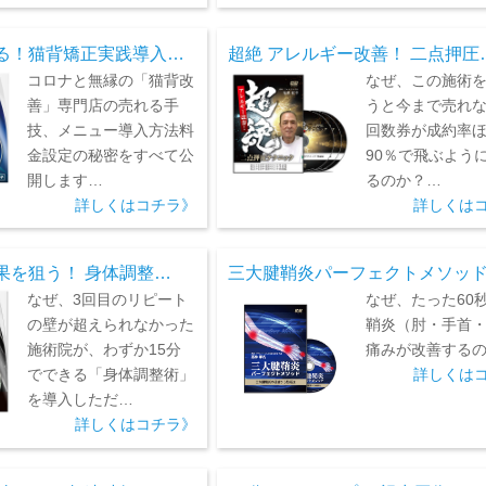
る！猫背矯正実践導入…
超絶 アレルギー改善！ 二点押圧
コロナと無縁の「猫背改
なぜ、この施術
善」専門店の売れる手
うと今まで売れ
技、メニュー導入方法料
回数券が成約率
金設定の秘密をすべて公
90％で飛ぶよう
開します…
るのか？…
詳しくはコチラ》
詳しくは
果を狙う！ 身体調整…
三大腱鞘炎パーフェクトメソッ
なぜ、3回目のリピート
なぜ、たった60
の壁が超えられなかった
鞘炎（肘・手首
施術院が、わずか15分
痛みが改善する
でできる「身体調整術」
詳しくは
を導入しただ…
詳しくはコチラ》