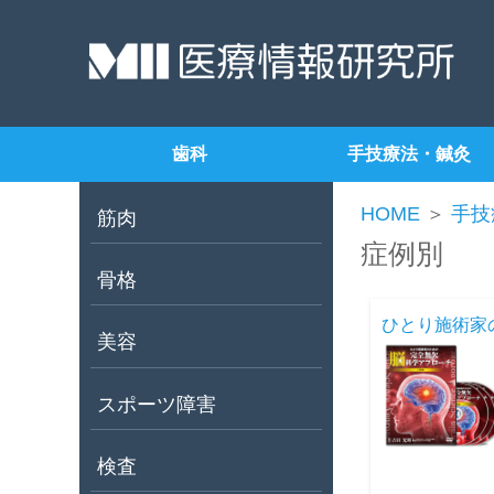
歯科
手技療法・鍼灸
HOME
＞
手技
筋肉
症例別
骨格
ひとり施術家の
美容
スポーツ障害
検査