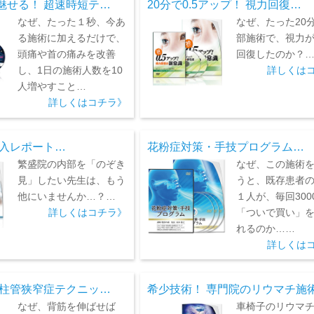
魅せる！ 超速時短テ…
20分で0.5アップ！ 視力回復…
なぜ、たった１秒、今あ
なぜ、たった20
る施術に加えるだけで、
部施術で、視力が0
頭痛や首の痛みを改善
回復したのか？
し、1日の施術人数を10
詳しくは
人増やすこと…
詳しくはコチラ》
潜入レポート…
花粉症対策・手技プログラム…
繁盛院の内部を「のぞき
なぜ、この施術
見」したい先生は、もう
うと、既存患者
他にいませんか…？…
１人が、毎回300
詳しくはコチラ》
「ついで買い」
れるのか……
詳しくは
脊柱管狭窄症テクニッ…
希少技術！ 専門院のリウマチ施
なぜ、背筋を伸ばせば
車椅子のリウマ