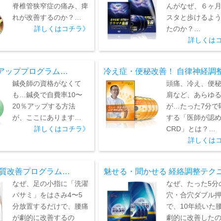
脊椎管狭窄症の痛み、痺
んがなぜ、６ヶ
れが改善するのか？…
スタと歩けるよ
詳しくはコチラ》
たのか？…
詳しくは
アッププログラム…
冷え症・便秘改善！ 自律神経調
鍼灸師の資格がなくて
頭痛、冷え、便
も…鍼灸で自費率10〜
肩など、あらゆ
20％アップする方法
が…たった7分で
が、ここにあります…
する「医師が認
詳しくはコチラ》
CRD」とは？…
詳しくは
体質改善プログラム…
魅せる・聞かせる 経絡調整テク
なぜ、足の小指に「洗濯
なぜ、たった5分
バサミ」をはさみ4〜5
穴・合穴ダブル
分放置するだけで、腰痛
で、10年続いた
が劇的に改善するの
劇的に改善した