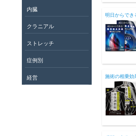
内臓
明日からでき
クラニアル
ストレッチ
症例別
施術の相乗効
経営