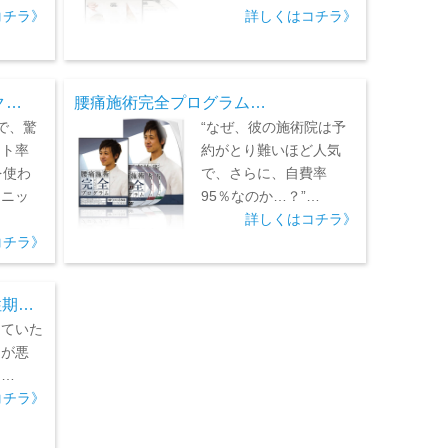
コチラ》
詳しくはコチラ》
ク…
腰痛施術完全プログラム…
で、驚
“なぜ、彼の施術院は予
ート率
約がとり難いほど人気
を使わ
で、さらに、自費率
クニッ
95％なのか…？”…
詳しくはコチラ》
コチラ》
性期…
っていた
痛が悪
？…
コチラ》