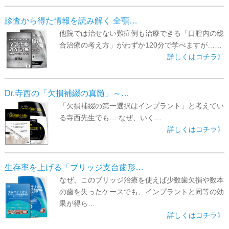
▼
診査から得た情報を読み解く 全顎…
▼
他院では治せない難症例も治療できる「口腔内の総
合治療の考え方」がわずか120分で学べますが……
詳しくはコチラ》
Dr.寺西の「欠損補綴の真髄」～…
「欠損補綴の第一選択はインプラント」と考えてい
る寺西先生でも… なぜ、いく…
詳しくはコチラ》
生存率を上げる「ブリッジ支台歯形…
なぜ、このブリッジ治療を使えば少数歯欠損や数本
の歯を失ったケースでも、インプラントと同等の効
果が得ら…
詳しくはコチラ》