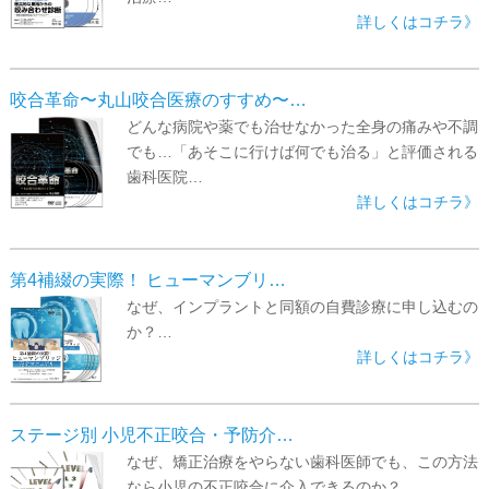
詳しくはコチラ》
咬合革命〜丸山咬合医療のすすめ〜…
どんな病院や薬でも治せなかった全身の痛みや不調
でも…「あそこに行けば何でも治る」と評価される
歯科医院…
詳しくはコチラ》
第4補綴の実際！ ヒューマンブリ…
なぜ、インプラントと同額の自費診療に申し込むの
か？…
詳しくはコチラ》
ステージ別 小児不正咬合・予防介…
なぜ、矯正治療をやらない歯科医師でも、この方法
なら小児の不正咬合に介入できるのか？…