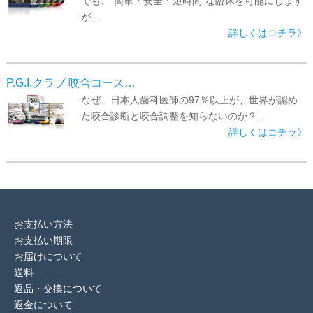
でも、“簡単・安全・短時間”な臨床を可能にします
が…
詳しくはコチラ》
P.G.I.クラブ 咬合コース…
なぜ、日本人歯科医師の97％以上が、世界が認め
た咬合診断と咬合調整を知らないのか？…
詳しくはコチラ》
お支払い方法
お支払い期限
お届けについて
送料
返品・交換について
返金について