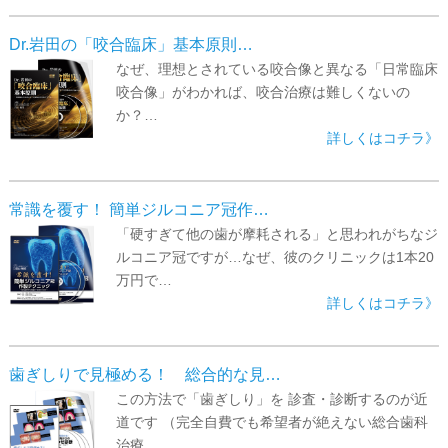
Dr.岩田の「咬合臨床」基本原則…
なぜ、理想とされている咬合像と異なる「日常臨床
咬合像」がわかれば、咬合治療は難しくないの
か？…
詳しくはコチラ》
常識を覆す！ 簡単ジルコニア冠作…
「硬すぎて他の歯が摩耗される」と思われがちなジ
ルコニア冠ですが…なぜ、彼のクリニックは1本20
万円で…
詳しくはコチラ》
歯ぎしりで見極める！ 総合的な見…
この方法で「歯ぎしり」を 診査・診断するのが近
道です （完全自費でも希望者が絶えない総合歯科
治療…