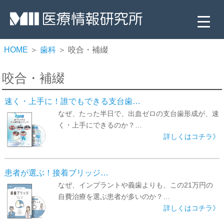
HOME
＞
歯科
＞ 咬合・補綴
咬合・補綴
速く・上手に！誰でもできる支台歯…
なぜ、たった半日で、出血ゼロの支台歯形成が、速
く・上手にできるのか？…
詳しくはコチラ》
▼
▼
患者が選ぶ！接着ブリッジ…
なぜ、インプラントや義歯よりも、この21万円の
▼
自費治療を選ぶ患者が多いのか？…
詳しくはコチラ》
▼