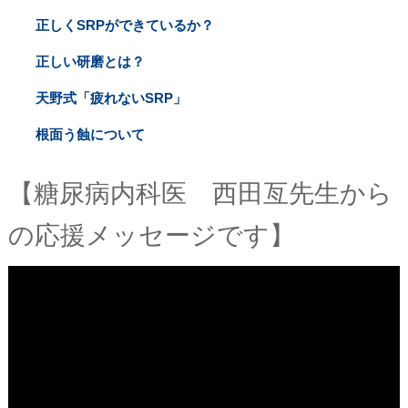
正しくSRPができているか？
正しい研磨とは？
天野式「疲れないSRP」
根面う蝕について
【糖尿病内科医 西田亙先生から
の応援メッセージです】