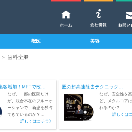
獣医
美容
＞ 歯科全般
集客増加！MFTで改…
匠の超高速除去テクニック…
なぜ、一部の医院だけ
なぜ、安全性を
が、競合不在のブルーオ
ど、メタルコア
ーシャンで、新患を独占
れるのか？…
できているのか？…
詳しくは
詳しくはコチラ》