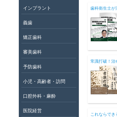
インプラント
歯科衛生士が
義歯
矯正歯科
審美歯科
常識打破！治
予防歯科
小児・高齢者・訪問
口腔外科・麻酔
医院経営
これならでき