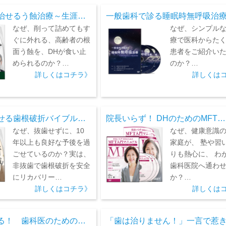
治せるう蝕治療～生涯…
一般歯科で診る睡眠時無呼吸治
なぜ、削って詰めてもす
なぜ、シンプルな
ぐに外れる、高齢者の根
療で医科からた
面う蝕を、DHが食い止
患者をご紹介い
められるのか？…
のか？…
詳しくはコチラ》
詳しくは
せる歯根破折バイブル…
院長いらず！ DHのためのMFT…
なぜ、抜歯せずに、10
なぜ、健康意識
年以上も良好な予後を過
家庭が、 塾や習
ごせているのか？実は、
りも熱心に、 わ
非抜歯で歯根破折を安全
歯科医院へ通わ
にリカバリー…
か？…
詳しくはコチラ》
詳しくは
る！ 歯科医のための…
「歯は治りません！」一言で惹