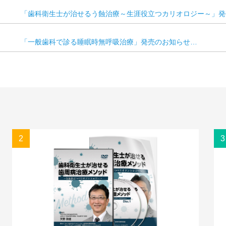
「歯科衛生士が治せるう蝕治療～生涯役立つカリオロジー～」発
「一般歯科で診る睡眠時無呼吸治療」発売のお知らせ…
2
3