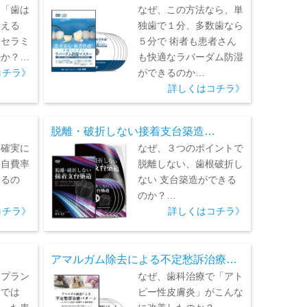
に「歯は
なぜ、この方法なら、単
伝える
独歯で１分、多数歯なら
くセラミ
５分で 術者も患者さん
のか？…
も快適なラバーダム防湿
コチラ》
ができるのか…
詳しくはコチラ》
脱離・破折しない接着支台築造…
を確実に
なぜ、３つのポイントで
、自費率
脱離しない、歯根破折し
きるの
ない 支台築造ができる
のか？…
コチラ》
詳しくはコチラ》
…
アマルガム除去による不定愁訴治療…
ンプラン
なぜ、歯科治療で「アト
けでは
ピー性皮膚炎」がこんな