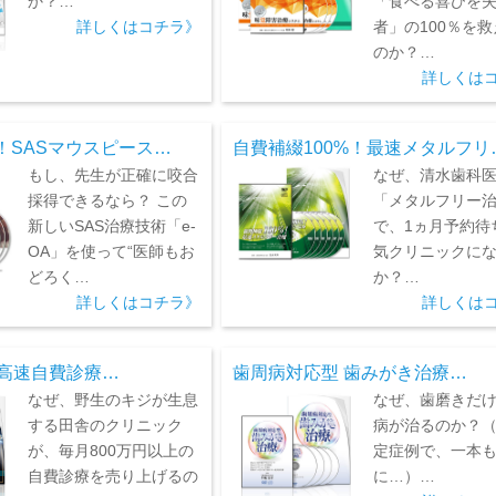
か？…
「食べる喜びを
詳しくはコチラ》
者」の100％を
のか？…
詳しくは
！SASマウスピース…
自費補綴100%！最速メタルフリ
もし、先生が正確に咬合
なぜ、清水歯科
採得できるなら？ この
「メタルフリー
新しいSAS治療技術「e-
で、1ヵ月予約待
OA」を使って“医師もお
気クリニックに
どろく…
か？…
詳しくはコチラ》
詳しくは
！高速自費診療…
歯周病対応型 歯みがき治療…
なぜ、野生のキジが生息
なぜ、歯磨きだ
する田舎のクリニック
病が治るのか？
が、毎月800万円以上の
定症例で、一本
自費診療を売り上げるの
に…）…