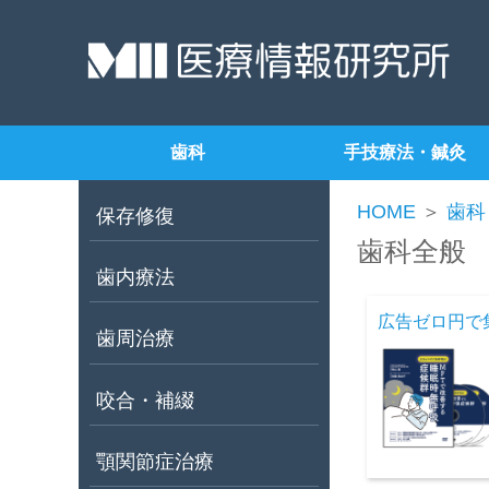
歯科
手技療法・鍼灸
HOME
＞
歯科
保存修復
歯科全般
歯内療法
広告ゼロ円で
歯周治療
咬合・補綴
顎関節症治療