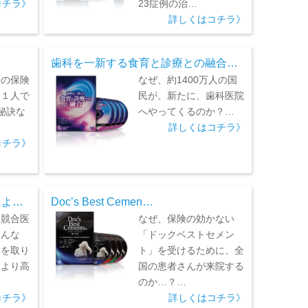
コチラ》
23症例の治…
詳しくはコチラ》
歯科を一新する食育と診療との融合…
分の保険
なぜ、約1400万人の国
ー１人で
民が、新たに、歯科医院
秘訣な
へやってくるのか？…
詳しくはコチラ》
コチラ》
によ…
Doc’s Best Cemen…
、競合医
なぜ、保険の効かない
そんな
「ドックベストセメン
」を取り
ト」を受けるために、全
、より高
国の患者さんが来院する
…
のか…？…
コチラ》
詳しくはコチラ》