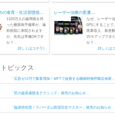
めの食育・生活習慣指…
レーザー治療の変遷…
1320万人の歯周病を伴
なぜ、レーザー
った糖尿病予備軍が、歯
0円にすることで
科医院に来院されます
医業収入、新患
が、先生は準備OKです
25％アップでき
か？…
か？…
詳しくはコチラ》
詳しくは
/ トピックス
「広告ゼロ円で集客増加！MFTで改善する睡眠時無呼吸症候群
「匠の超高速除去テクニック」発売のお知らせ…
「臨床特化型！ラバーダム防湿完全マスター」発売のお知らせ…