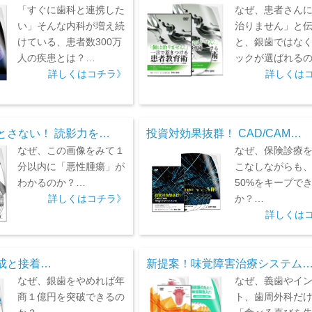
「すぐに歯科と連携した
なぜ、患者さん
い」そんな内科が増え続
治りません」と
けている、患者数300万
と、銀歯ではな
人の疾患とは？…
ックが選ばれる
詳しくはコチラ》
詳しくは
とさない！ 読影力を…
投資対効果抜群！ CAD/CAM…
なぜ、この画像をみて１
なぜ、保険診療
分以内に「悪性腫瘍」が
こなしながらも
わかるのか？…
50%をキープで
詳しくはコチラ》
か？…
詳しくは
成と接着…
新提案！味覚障害治療システム
なぜ、銀歯をやめれば年
なぜ、義歯やイ
商１億円を突破できるの
ト、歯周外科だ