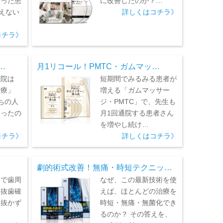
失った患
に改善したのか？…
救えない
詳しくはコチラ》
コチラ》
…
月1リコール！PMTC・ガムマッ…
医院は
短期間でみるみる患者が
治療」
増える「ガムマッサー
ちの人
ジ・PMTC」で、先生も
なったの
月1回通院する患者さん
を増やし続け…
コチラ》
詳しくはコチラ》
劇的術式改善！無痛・時短テクニッ…
けで歯周
なぜ、この最新技術を使
（抜歯確
えば、ほとんどの治療を
も抜かず
時短・無痛・無菌化でき
るのか？ その答えを、