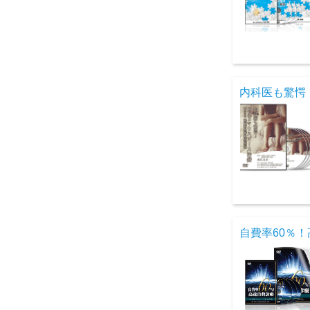
内科医も驚愕
自費率60％