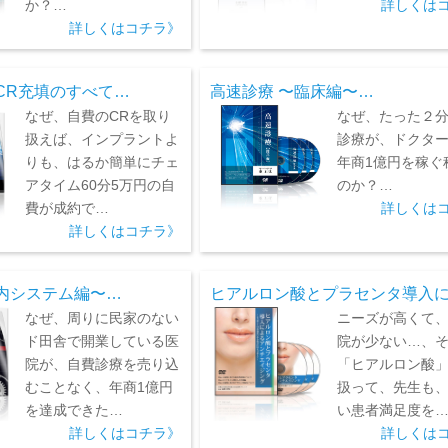
か？…
詳しくは
詳しくはコチラ》
CR充填のすべて…
高速診療 〜臨床編〜…
なぜ、自費のCRを取り
なぜ、たった２
扱えば、インプラントよ
診療が、ドクタ
りも、はるか簡単にチェ
年商1億円を稼ぐ
アタイム60分5万円の自
のか？…
費が成約で…
詳しくは
詳しくはコチラ》
内システム編〜…
ヒアルロン酸とプラセンタ導入
なぜ、周りに民家のない
ニーズが高くて
ド田舎で開業している医
院が少ない…、
院が、自費診療を売り込
「ヒアルロン酸
むことなく、年商1億円
扱って、先生も
を達成できた…
い患者満足度を
詳しくはコチラ》
詳しくは