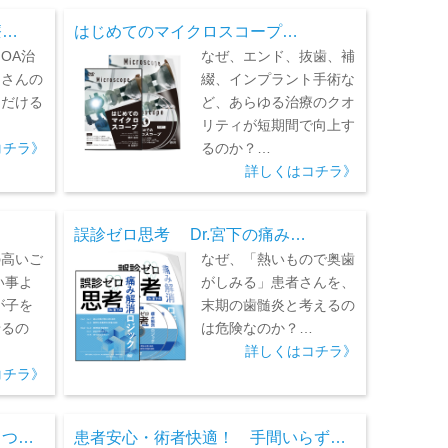
療…
はじめてのマイクロスコープ…
OA治
なぜ、エンド、抜歯、補
くさんの
綴、インプラント手術な
ただける
ど、あらゆる治療のクオ
リティが短期間で向上す
コチラ》
るのか？…
詳しくはコチラ》
誤診ゼロ思考 Dr.宮下の痛み…
の高いご
なぜ、「熱いもので奥歯
い事よ
がしみる」患者さんを、
が子を
末期の歯髄炎と考えるの
せるの
は危険なのか？…
詳しくはコチラ》
コチラ》
きつ…
患者安心・術者快適！ 手間いらず…