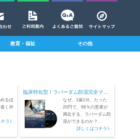
教育・福祉
その他
臨床特化型！ラバーダム防湿完全マ…
高めるほ
なぜ、1歯1分、たった
は速く外
20円で、98％の患者が
満足する、ラバーダム防
コチラ》
湿ができるのか？…
詳しくはコチラ》