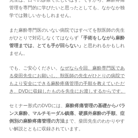
管理を専門的に学びたいと思ったとしても、なかなか独
学では難しいかもしれません。
また麻酔専門医のいない病院ではすべてを獣医師の先生
がひとりで対応しなくてはならず
「手術をしながら麻酔
管理までは、とても手が回らない」
と思われるかもしれ
ません。
でも、ご安心ください。
なぜなら今回、麻酔専門医であ
る柴田先生にお願いし、獣医師の先生がひとりの病院で
もより安全にできる麻酔疼痛管理の手順を教えていただ
き、DVDに収録したものを先生にお渡しするからです。
セミナー形式のDVDには、
麻酔疼痛管理の基礎からバラ
ンス麻酔、マルチモーダル鎮痛、硬膜外麻酔の手順、症
例別の麻酔疼痛管理の方法
まで、柴田先生のわかりやす
い解説とともに収録されています。