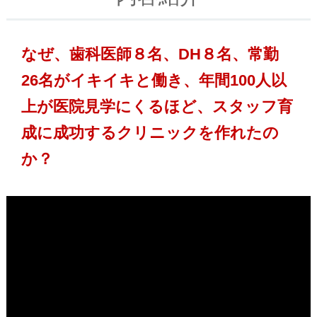
なぜ、歯科医師８名、DH８名、常勤
26名がイキイキと働き、年間100人以
上が医院見学にくるほど、スタッフ育
成に成功するクリニックを作れたの
か？