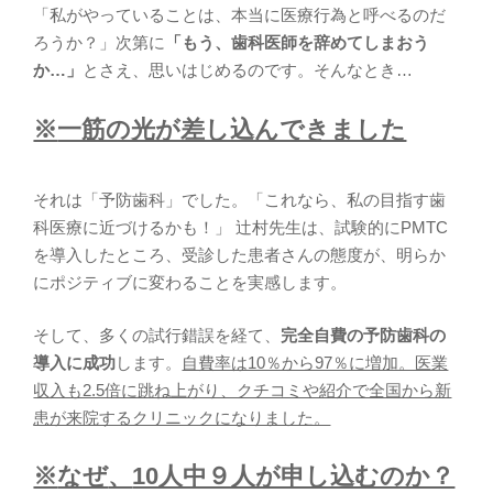
「私がやっていることは、本当に医療行為と呼べるのだ
ろうか？」次第に
「もう、歯科医師を辞めてしまおう
か…」
とさえ、思いはじめるのです。そんなとき…
※
一筋の光が差し込んできました
それは「予防歯科」でした。「これなら、私の目指す歯
科医療に近づけるかも！」 辻村先生は、試験的にPMTC
を導入したところ、受診した患者さんの態度が、明らか
にポジティブに変わることを実感します。
そして、多くの試行錯誤を経て、
完全自費の予防歯科の
導入に成功
します。
自費率は10％から97％に増加。医業
収入も2.5倍に跳ね上がり、クチコミや紹介で全国から新
患が来院するクリニックになりました。
※
なぜ
、
10人中９人が申し込むのか？