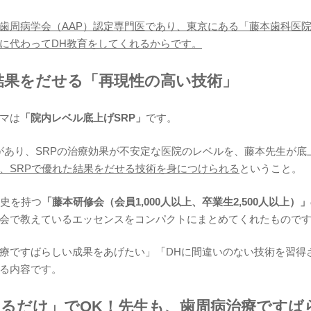
歯周病学会（AAP）認定専門医であり、東京にある「藤本歯科医
に代わってDH教育をしてくれるからです。
も結果をだせる「再現性の高い技術」
マは
「院内レベル底上げSRP」
です。
があり、SRPの治療効果が不安定な医院のレベルを、藤本先生が底
も、SRPで優れた結果をだせる技術を身につけられる
ということ。
歴史を持つ
「藤本研修会（会員1,000人以上、卒業生2,500人以上）」
会で教えているエッセンスをコンパクトにまとめてくれたもので
療ですばらしい成果をあげたい」「DHに間違いのない技術を習得
る内容です。
せるだけ」でOK！先生も、歯周病治療ですば