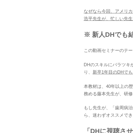
なぜなら今回、アメリカ
浩平先生が、忙しい先生
※ 新人DHで
この動画セミナーのテー
DHのスキルにバラツキ
り、
新卒1年目のDHで
本教材は、40年以上の
務める藤本先生が、研修
もし先生が、「歯周病治
ら、迷わずオススメでき
「DHに視聴さ