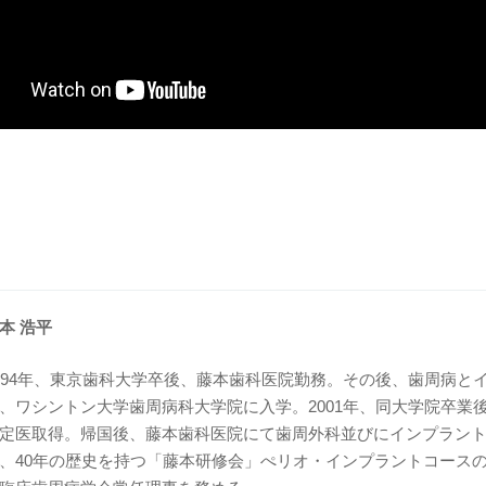
本 浩平
994年、東京歯科大学卒後、藤本歯科医院勤務。その後、歯周病と
、ワシントン大学歯周病科大学院に入学。2001年、同大学院卒業
定医取得。帰国後、藤本歯科医院にて歯周外科並びにインプラント外
、40年の歴史を持つ「藤本研修会」ぺリオ・インプラントコースの講