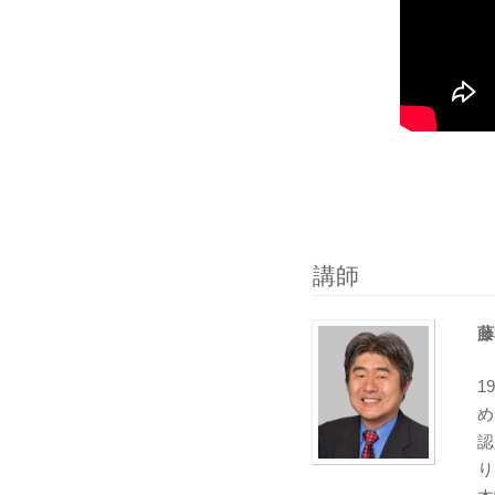
講師
藤
1
め
認
り