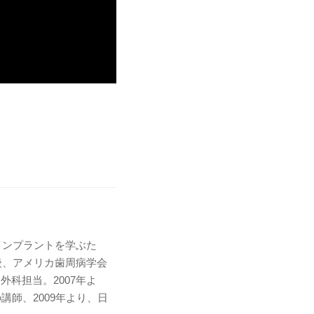
インプラントを学ぶた
後、アメリカ歯周病学会
科担当。2007年よ
師、2009年より、日