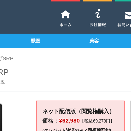
獣医
美容
げSRP
RP
解説
ネット配信版（閲覧権購入）
価格：
¥62,980
【税込69,278円】
(クレジット決済のみ／即視聴可能)