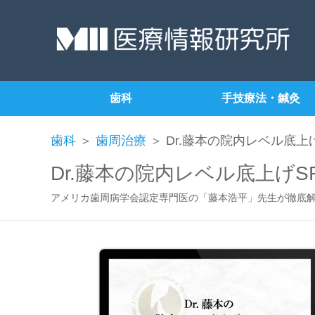
歯科
手技療法・鍼灸
歯科
＞
歯周治療
＞ Dr.藤本の院内レベル底上
Dr.藤本の院内レベル底上げS
アメリカ歯周病学会認定専門医の「藤本浩平」先生が徹底