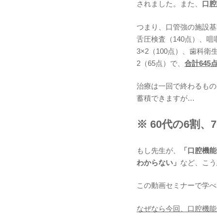
されました。また、
口腔
つまり、口管強の施設基
舌圧検査（140点）、咀
3×2（100点）、歯科
2（65点）で、
合計64
治療は一回で終わるもの
蓄積できますが…
※ 60代の6割
もし先生が、
「口腔機能
わからない」
など、こう
この動画セミナーで学べ
なぜなら今回、口腔機能