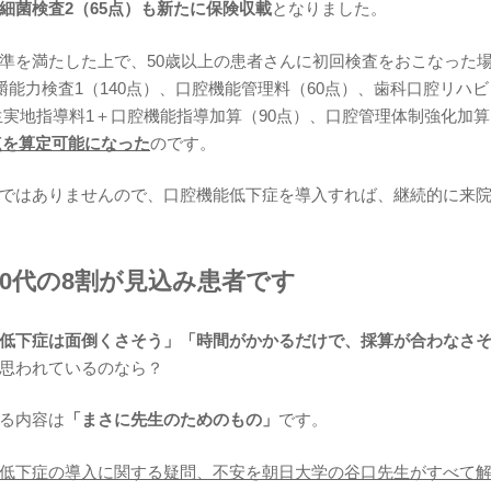
細菌検査2（65点）も新たに保険収載
となりました。
準を満たした上で、50歳以上の患者さんに初回検査をおこなった
嚼能力検査1（140点）、口腔機能管理料（60点）、歯科口腔リハ
衛生実地指導料1＋口腔機能指導加算（90点）、口腔管理体制強化加
5点を算定可能になった
のです。
ではありませんので、口腔機能低下症を導入すれば、継続的に来
、70代の8割が見込み患者です
低下症は面倒くさそう」「時間がかかるだけで、採算が合わなさ
思われているのなら？
る内容は
「まさに先生のためのもの」
です。
低下症の導入に関する疑問、不安を朝日大学の谷口先生がすべて