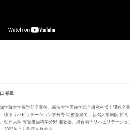
口 裕重
知学院大学歯学部卒業後、新潟大学医歯学総合研究科博士課程卒業
・嚥下リハビリテーション学分野 助教を経て、新潟大学病院 摂食
。朝日大学 障害者歯科学分野 准教授、摂食嚥下リハビリテーショ
、2023年より教授を務める。