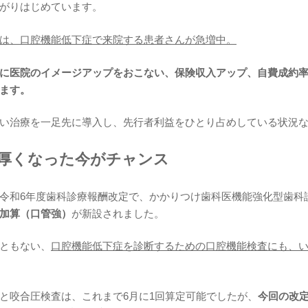
がりはじめています。
は、口腔機能低下症で来院する患者さんが急増中。
に医院のイメージアップをおこない、保険収入アップ、自費成約
ます。
い治療を一足先に導入し、先行者利益をひとり占めしている状況
手厚くなった今がチャンス
令和6年度歯科診療報酬改定で、かかりつけ歯科医機能強化型歯科
加算（口管強）
が新設されました。
ともない、
口腔機能低下症を診断するための口腔機能検査にも、
と咬合圧検査は、これまで6月に1回算定可能でしたが、
今回の改定