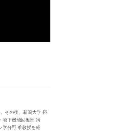
。その後、新潟大学 摂
・嚥下機能回復部 講
ン学分野 准教授を経