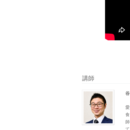
講師
谷
愛
食
師
て