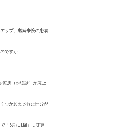
率アップ、継続来院の患者
なのですが…
診療所（か強診）が廃止
いくつか変更された部分が
で「3月に1回」
に変更