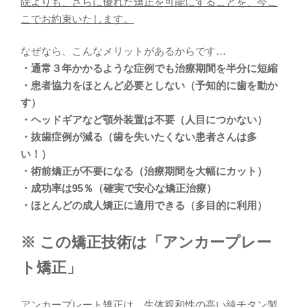
院よりも、さらに優れた矯正を可能にすることを、今こ
こでお約束いたします。
なぜなら、こんなメリットがあるからです…
・通常３年かかるような症例でも治療期間を半分に短縮
・患者協力をほとんど必要としない（予知的に歯を動か
す）
・ヘッドギアなど顎外装置は不要（人目につかない）
・抜歯症例が減る（歯を失いたくない患者さんは多
い！）
・術前矯正が不要になる（治療期間を大幅にカット）
・成功率は95％（確実で安心な矯正治療）
・ほとんどの成人矯正に適用できる（多目的に利用）
※ この矯正技術は「アンカープレー
ト矯正」
アンカープレート矯正は、生体親和性の高い純チタン製