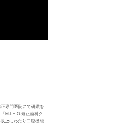
矯正専門医院にて研鑽を
.I.H.O.矯正歯科ク
年以上にわたり口腔機能