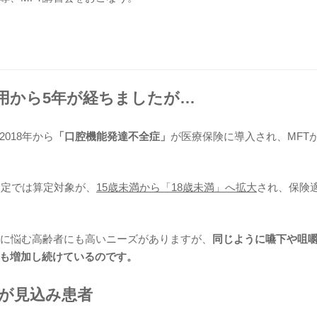
適用から5年が経ちましたが…
018年から
「口腔機能発達不全症」
が医療保険に導入され、MFT
改定では算定対象が、
15歳未満から「18歳未満」へ拡大
され、保険
下に悩む高齢者にも高いニーズがありますが、
同じように嚥下や咀
も増加し続けているのです。
％が見込み患者