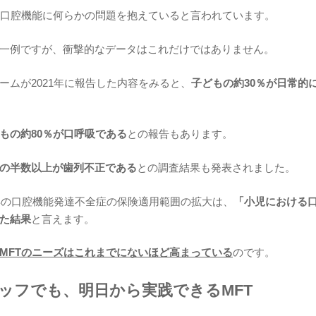
、口腔機能に何らかの問題を抱えていると言われています。
一例ですが、衝撃的なデータはこれだけではありません。
ームが2021年に報告した内容をみると、
子どもの約30％が日常的
もの約80％が口呼吸である
との報告もあります。
の半数以上が歯列不正である
との調査結果も発表されました。
2年の口腔機能発達不全症の保険適用範囲の拡大は、
「小児における
た結果
と言えます。
MFTのニーズはこれまでにないほど高まっている
のです。
タッフでも、明日から実践できるMFT