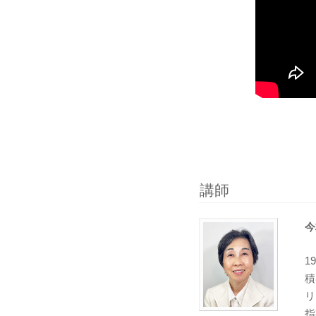
講師
今
1
積
リ
指