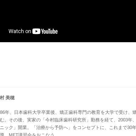
村 美穂
986年、日本歯科大学卒業後、矯正歯科専門の教育を大学で受け、
む。その後、実家の「今村臨床歯科研究所」勤務を経て、2003年、「M
ニック」開業。「治療から予防へ」をコンセプトに、これまで30
導、MFT講習会をおこなう。