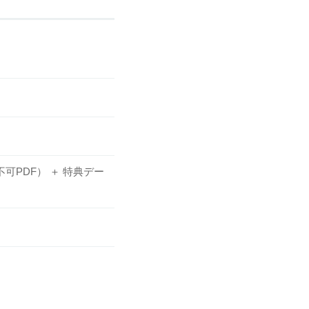
可PDF） ＋ 特典デー