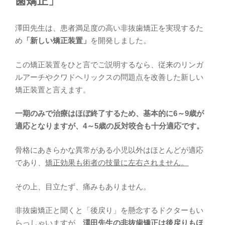
歯矯正」
澤田先生は、患者満足度の高い非抜歯矯正を実現するた
め
「新しい矯正装置」
を開発しました。
この矯正装置をひと言でご説明するなら、従来のリンガ
ルアーチやクワドヘリックスの問題点を改善した新しい
矯正装置と言えます。
一期のみで治療はほぼ終了するため、基本的に6～9歳が
適応となりますが、4～5歳の反対咬合も十分適応です。
骨格にあきらかな異常がある小児以外はほとんどが適応
であり、
矯正効果も術者の技量に左右されません。
その上、目立たず、痛みもありません。
非抜歯矯正と聞くと「後戻り」を懸念するドクターもい
らっしゃいますが、
澤田先生の非抜歯矯正は後戻りもほ