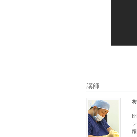
講師
梅
開
ン
躍