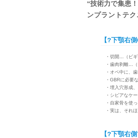
“技術力で集患
ンプラントテク
【?下顎右側
・切開…（ビギ
・歯肉剥離…（
・オペ中に、歯
・GBRに必要
・埋入穴形成、
・シビアなケー
・自家骨を使っ
・実は、それほ
【?下顎右側