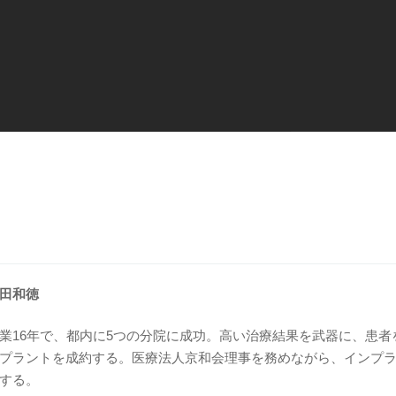
田和徳
業16年で、都内に5つの分院に成功。高い治療結果を武器に、患者を
プラントを成約する。医療法人京和会理事を務めながら、インプ
する。