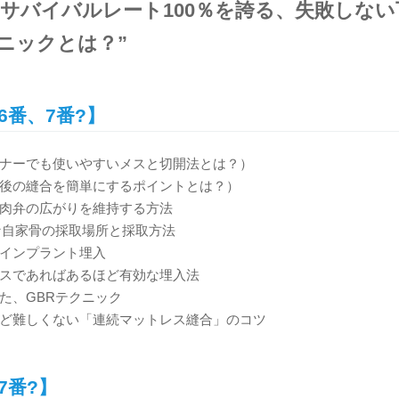
！サバイバルレート100％を誇る、失敗しな
ニックとは？”
6番、7番?】
ナーでも使いやすいメスと切開法とは？）
後の縫合を簡単にするポイントとは？）
肉弁の広がりを維持する方法
な自家骨の採取場所と採取方法
インプラント埋入
スであればあるほど有効な埋入法
た、GBRテクニック
ど難しくない「連続マットレス縫合」のコツ
7番?】