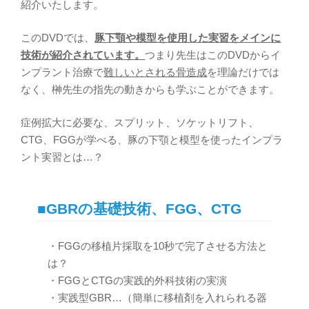
紹介いたします。
このDVDでは、
豚下顎や模型を使用した実習をメインに
技術が紹介されています。
つまり先生はこのDVDからイ
ンプラント治療で
難しいとされる骨造成
を理論だけでは
なく、榊先生の指先の動きからも学ぶことができます。
症例拡大に必要な、スプリット、ソケットリフト、
CTG、FGGが学べる、豚の下顎と模型を使ったインプラ
ント実習とは…？
■GBRの基礎技術、FGG、CTG
・FGGの移植片採取を10秒で完了させる方法と
は？
・FGGとCTGの実践的外科技術の実演
・実践型GBR…（簡単に移植剤を入れられる器