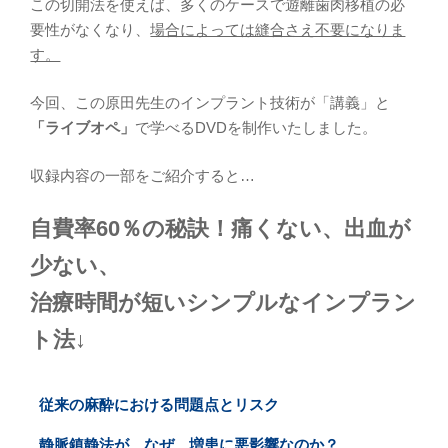
この切開法を使えば、多くのケースで遊離歯肉移植の必
要性がなくなり、
場合によっては縫合さえ不要になりま
す。
今回、この原田先生のインプラント技術が「講義」と
「ライブオペ」
で学べるDVDを制作いたしました。
収録内容の一部をご紹介すると…
自費率60％の秘訣！痛くない、出血が
少ない、
治療時間が短いシンプルなインプラン
ト法↓
従来の麻酔における問題点とリスク
静脈鎮静法が、なぜ、増患に悪影響なのか？