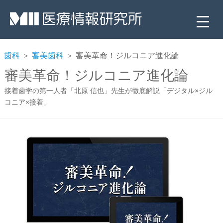
歯科
＞
審美歯科
＞ 審美革命！ジルコニア進化論
審美革命！ジルコニア進化論
接着歯学の第一人者「北原 信也」先生が徹底解説「デジタル×ジル
コニア×接着」
▼
▼
▼
▼