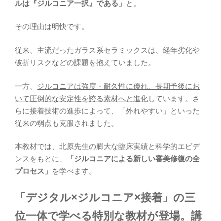
ルは『ジルコニア一択』である」
と。
その理由は明快です。
従来、主流だったガラス系セラミックスは、経年劣化や
破折リスクなどの課題を抱えていました。
一方、
ジルコニアは強度・耐久性に優れ、長期予後にお
いて圧倒的な安定性を誇る素材へと進化
しています。さ
らに接着技術の進歩によって、「外れやすい」といった
従来の弱点も克服されました。
本教材では、北原先生の膨大な臨床実績と科学的エビデ
ンスをもとに、
「ジルコニアによる新しい審美修復の全
プロセス」
を学べます。
「デジタル×ジルコニア×接着」の三
位一体で学べる特別な教材が登場。講