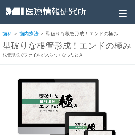
歯科
＞
歯内療法
＞ 型破りな根管形成！エンドの極み
型破りな根管形成！エンドの極み
根管形成でファイルが入らなくなったとき…
▼
▼
▼
▼