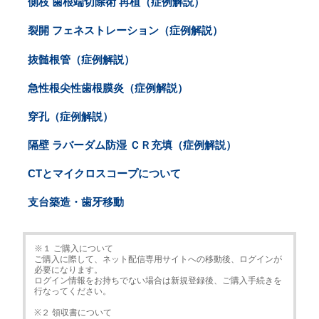
側枝 歯根端切除術 再植（症例解説）
裂開 フェネストレーション（症例解説）
抜髄根管（症例解説）
急性根尖性歯根膜炎（症例解説）
穿孔（症例解説）
隔壁 ラバーダム防湿 ＣＲ充填（症例解説）
CTとマイクロスコープについて
支台築造・歯牙移動
※１ ご購入について
ご購入に際して、ネット配信専用サイトへの移動後、ログインが
必要になります。
ログイン情報をお持ちでない場合は新規登録後、ご購入手続きを
行なってください。
※２ 領収書について