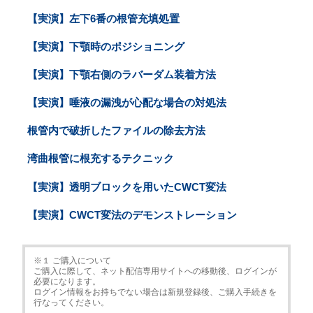
【実演】左下6番の根管充填処置
【実演】下顎時のポジショニング
【実演】下顎右側のラバーダム装着方法
【実演】唾液の漏洩が心配な場合の対処法
根管内で破折したファイルの除去方法
湾曲根管に根充するテクニック
【実演】透明ブロックを用いたCWCT変法
【実演】CWCT変法のデモンストレーション
※１ ご購入について
ご購入に際して、ネット配信専用サイトへの移動後、ログインが
必要になります。
ログイン情報をお持ちでない場合は新規登録後、ご購入手続きを
行なってください。