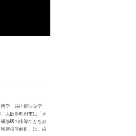
に留学、歯内療法を学
年、大阪府吹田市に「き
、研修医の指導などをお
「臨床根管解剖」は、歯