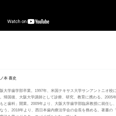
ノ本 喜史
阪大学歯学部卒業。1997年、米国テキサス大学サンアントニオ校
。帰国後、大阪大学講師として診療、研究、教育に携わる。2005
もと歯科」開業。2009年より、大阪大学歯学部臨床教授に就任し
なう。2018年より、西日本歯内療法学会の会長を務める。著書の