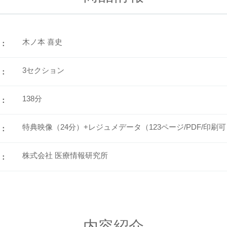
木ノ本 喜史
：
3セクション
：
138分
：
特典映像（24分）+レジュメデータ（123ページ/PDF/印刷
：
株式会社 医療情報研究所
：
内容紹介