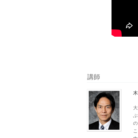
講師
木
大
ぶ
の
こ