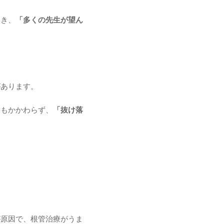
とき、
「多くの先生が望ん
があります。
にもかかわらず、
「抜け落
が原因で、根管治療がうま