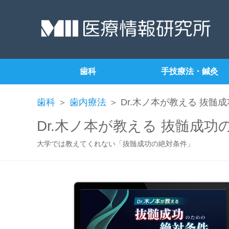
歯科
手技療法・鍼灸
歯科
＞
歯内療法
＞ Dr.木ノ本が教える 抜髄
Dr.木ノ本が教える 抜髄成
大学では教えてくれない「抜髄成功の絶対条件」