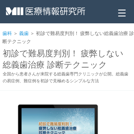
歯科
＞
義歯
＞ 初診で難易度判別！ 疲弊しない総義歯治療 診
断テクニック
初診で難易度判別！ 疲弊しない
総義歯治療 診断テクニック
全国から患者さんが来院する総義歯専門クリニックが公開。総義歯
の易症例、難症例を初診で見極めるシンプルな方法
▼
▼
▼
▼