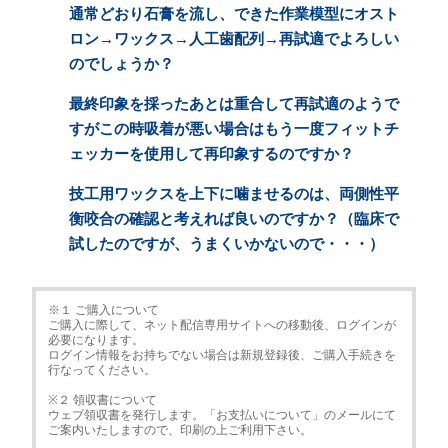
通常どおり石膏を流し、できた作業模型にオスト
ロン→ワックス→人工歯配列→再試適でよろしい
のでしょうか？
最終印象を採ったあとは重合して再試適のようで
すがこの時吸着が悪い場合はもう一度フィットチ
ェッカーを使用して再印象するのですか？
技工用ワックスを上下に噛ませるのは、両側性平
衡咬合の確認と考えれば良いのですか？（臨床で
試したのですが、うまくいかないので・・・）
※１ ご購入について
ご購入に際して、ネット配信専用サイトへの移動後、ログインが
必要になります。
ログイン情報をお持ちでない場合は新規登録後、ご購入手続きを
行なってください。
※２ 領収書について
ウェブ領収書を発行します。「お支払いについて」のメールにて
ご案内いたしますので、印刷の上ご利用下さい。