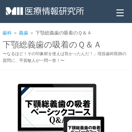
歯科
＞
義歯
＞ 下顎総義歯の吸着のＱ＆Ａ
下顎総義歯の吸着のＱ＆Ａ
〜なるほど！その印象材を使えば良かったんだ！」現役歯科医師の
質問に、平賀敏人が一問一答！〜
▼
▼
▼
▼