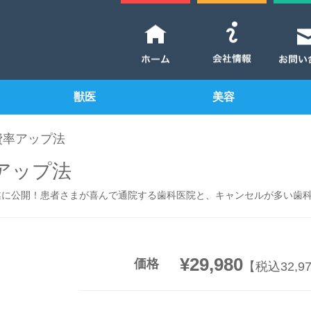
獣医
美容
費率アップ法
アップ法
遂に公開！患者さまが喜んで通院する歯科医院と、キャンセルが多い歯
¥29,980
価格
【税込32,9