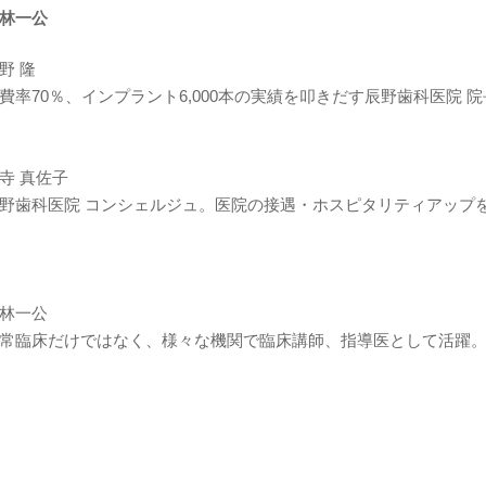
林一公
野 隆
費率70％、インプラント6,000本の実績を叩きだす辰野歯科医院 
寺 真佐子
野歯科医院 コンシェルジュ。医院の接遇・ホスピタリティアップ
林一公
常臨床だけではなく、様々な機関で臨床講師、指導医として活躍。