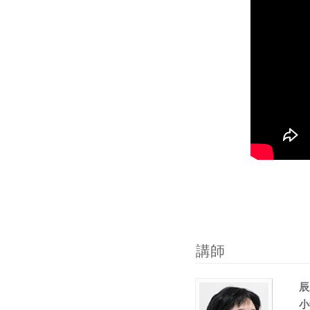
講師
辰
小