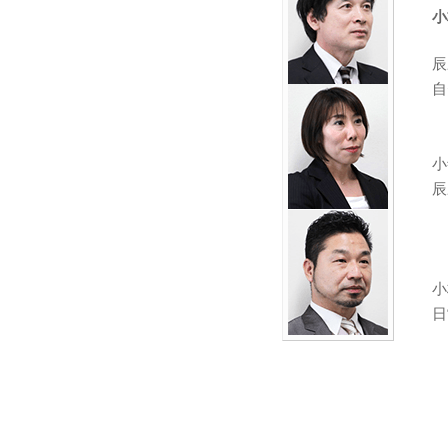
小
辰
自
小
辰
小
日