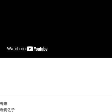
野隆
寺真佐子