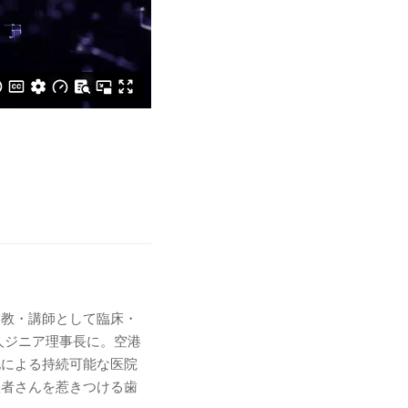
助教・講師として臨床・
法人ジニア理事長に。空港
化による持続可能な医院
患者さんを惹きつける歯