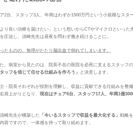
ア2台、スタッフ3人、年商はわずか1500万円という小規模なスタ
より良い治療を届けたい」という想いからCTやマイクロといった
を圧迫し、須崎先生は昼夜を問わず働き続けることに。
ったものの、無理がたたり脳出血で倒れてしまいます。
た。病室から見たのは、院長不在の医院を必死に支えるスタッフ
タッフを信じて任せる仕組みを作ろう」
と決意します。
士・院長それぞれが役割を理解し、収益に貢献できる仕組みを整
右肩上がりとなり、
現在はチェア6台、スタッフ17人、年商1億30
須崎先生が構築した
「今いるスタッフで収益を最大化する」
戦略
内容ですので、一体感を持って取り組めます。