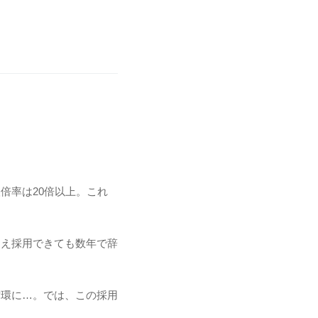
倍率は20倍以上。これ
例え採用できても数年で辞
循環に…。では、この採用