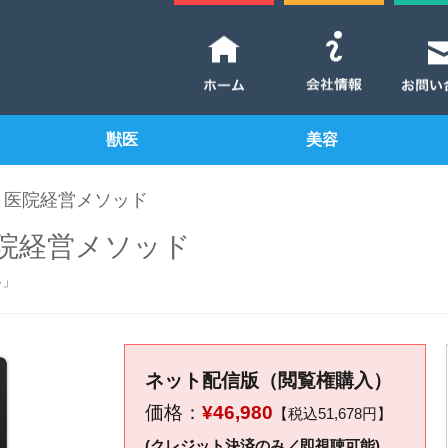
獣医
美容
！医院経営メソッド
院経営メソッド
略」
ネット配信版（閲覧権購入）
価格：
¥46,980
【税込51,678円】
(クレジット決済のみ／即視聴可能)