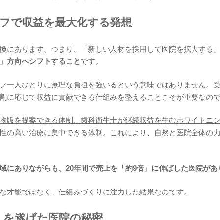
ッフで収益を最大化する発想
換にあります。つまり、「新しい人材を採用して医院を拡大する
」方向へシフトすること
です。
フ一人ひとりに無理な負担を強いるという意味ではありません。
割に応じて収益に貢献できる仕組みを整えることこそが重要なの
物販を提案できる体制、歯科衛生士が継続収益を生むホワイトニ
性の高い治療に集中できる体制
。これにより、自然と医院全体の
域にありながらも、20年間で売上を「約9倍」に伸ばした医院があ
な才能ではなく、仕組みづくりに注力した結果なのです。
長」を遂げた医院の秘密