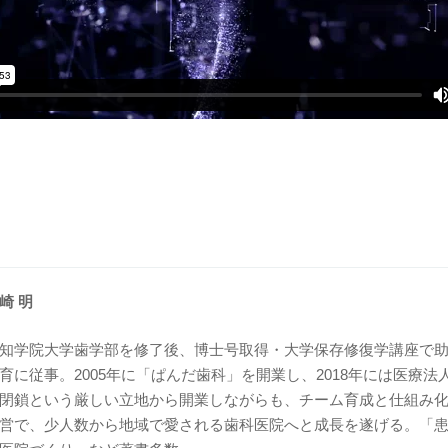
崎 明
知学院大学歯学部を修了後、博士号取得・大学保存修復学講座で
育に従事。2005年に「ぱんだ歯科」を開業し、2018年には医療
閉鎖という厳しい立地から開業しながらも、チーム育成と仕組み
営で、少人数から地域で愛される歯科医院へと成長を遂げる。「