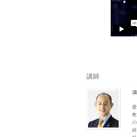
講師
須
愛
教
の
経