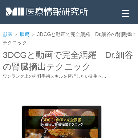
獣医
＞
腫瘍
＞ 3DCGと動画で完全網羅 Dr.細谷の腎臓摘出
テクニック
3DCGと動画で完全網羅 Dr.細谷
の腎臓摘出テクニック
ワンランク上の外科手術スキルを習得したい先生へ…
▼
▼
▼
▼