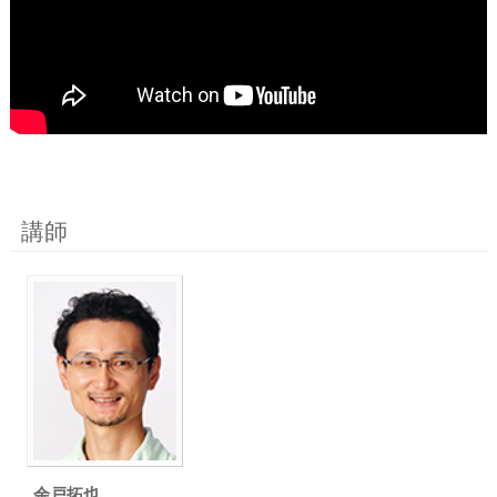
講師
余戸拓也