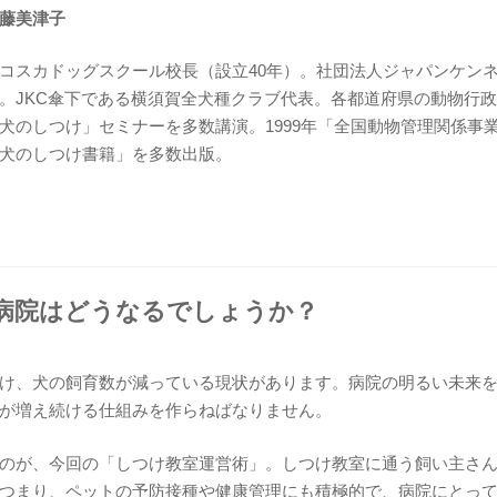
藤美津子
コスカドッグスクール校長（設立40年）。社団法人ジャパンケン
。JKC傘下である横須賀全犬種クラブ代表。各都道府県の動物行
犬のしつけ」セミナーを多数講演。1999年「全国動物管理関係事
犬のしつけ書籍」を多数出版。
の病院はどうなるでしょうか？
け、犬の飼育数が減っている現状があります。病院の明るい未来
が増え続ける仕組みを作らねばなりません。
のが、今回の「しつけ教室運営術」。しつけ教室に通う飼い主さ
つまり、ペットの予防接種や健康管理にも積極的で、病院にとっ