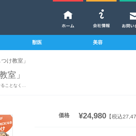
獣医
美容
しつけ教室」
教室」
せることなく…
¥24,980
価格
【税込27,4