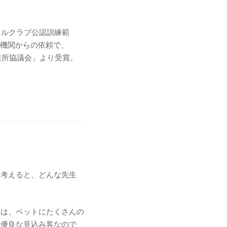
ネルクラブ公認訓練範
政機関からの依頼で、
業所協議会」より受賞。
を考えると、どんな先生
んは、ペットにたくさんの
て優良な見込み客なので