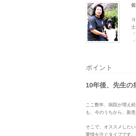
佐
ヨ
士
「
「
ポイント
10年後、先生
ここ数年、病院が増え続
も、今のうちから、新患
そこで、オススメしたい
愛情を注ぐタイプです。