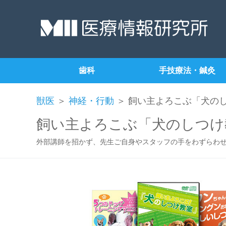
歯科
手技療法・鍼灸
獣医
＞
神経・行動
＞ 飼い主よろこぶ「犬の
飼い主よろこぶ「犬のしつけ
外部講師を招かず、先生ご自身やスタッフの手をわずらわ