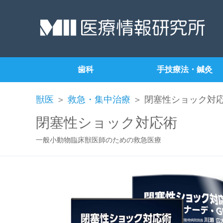
歯科
手技療法・鍼灸
獣医
＞
救急・集中治療
＞ 閉塞性ショック対
閉塞性ショック対応術
一般小動物臨床獣医師のための救急医療