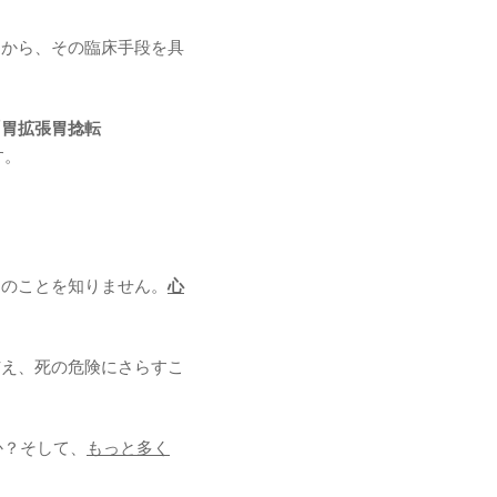
トから、その臨床手段を具
「胃拡張胃捻転
す。
このことを知りません。
心
与え、死の危険にさらすこ
か？そして、
もっと多く