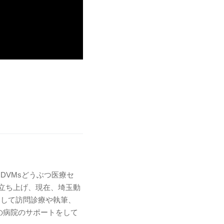
DVMsどうぶつ医療セ
rtを立ち上げ、現在、埼玉動
として訪問診療や執筆、
くの病院のサポートをして