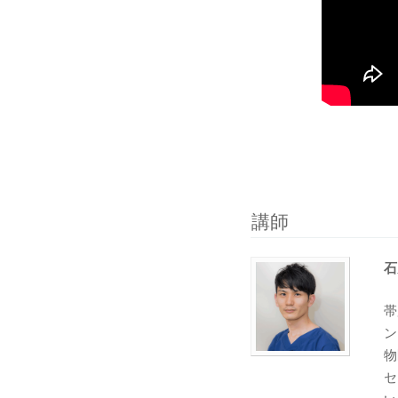
講師
石
帯
ン
物
セ