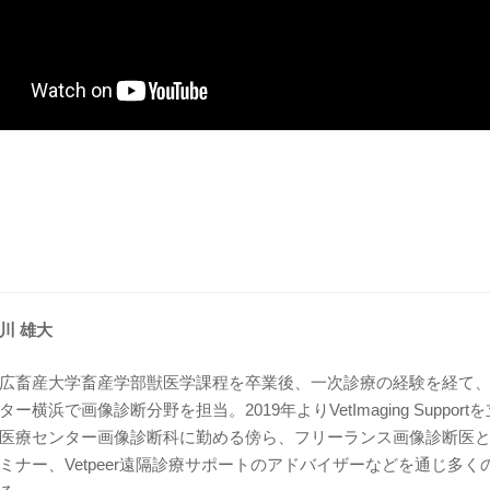
川 雄大
広畜産大学畜産学部獣医学課程を卒業後、一次診療の経験を経て、
ター横浜で画像診断分野を担当。2019年よりVetImaging Suppo
医療センター画像診断科に勤める傍ら、フリーランス画像診断医
ミナー、Vetpeer遠隔診療サポートのアドバイザーなどを通じ多