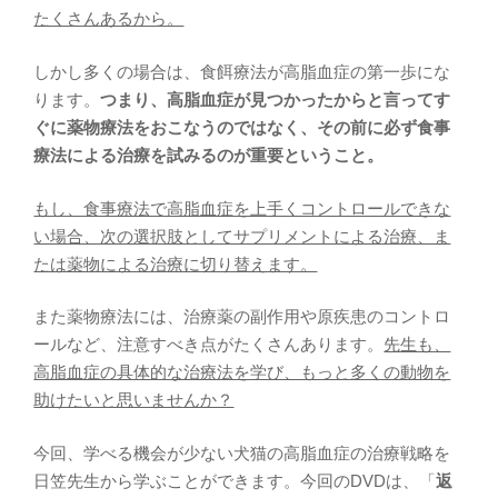
たくさんあるから。
しかし多くの場合は、食餌療法が高脂血症の第一歩にな
ります。
つまり、高脂血症が見つかったからと言ってす
ぐに薬物療法をおこなうのではなく、その前に必ず食事
療法による治療を試みるのが重要ということ。
もし、食事療法で高脂血症を上手くコントロールできな
い場合、次の選択肢としてサプリメントによる治療、ま
たは薬物による治療に切り替えます。
また薬物療法には、治療薬の副作用や原疾患のコントロ
ールなど、注意すべき点がたくさんあります。
先生も、
高脂血症の具体的な治療法を学び、もっと多くの動物を
助けたいと思いませんか？
今回、学べる機会が少ない犬猫の高脂血症の治療戦略を
日笠先生から学ぶことができます。今回のDVDは、「
返