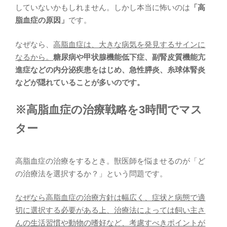
していないかもしれません。しかし本当に怖いのは
「高
脂血症の原因」
です。
なぜなら、
高脂血症は、大きな病気を発見するサインに
なるから。
糖尿病や甲状腺機能低下症、副腎皮質機能亢
進症などの内分泌疾患をはじめ、急性膵炎、糸球体腎炎
などが隠れていることが多いのです。
※高脂血症の治療戦略を3時間でマス
ター
高脂血症の治療をするとき。獣医師を悩ませるのが「ど
の治療法を選択するか？」という問題です。
なぜなら高脂血症の治療方針は幅広く、症状と病態で適
切に選択する必要がある上、治療法によっては飼い主さ
んの生活習慣や動物の嗜好など、考慮すべきポイントが