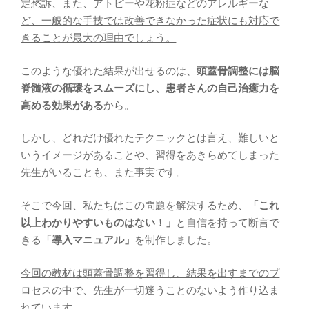
定愁訴、また、アトピーや花粉症などのアレルギーな
ど、一般的な手技では改善できなかった症状にも対応で
きることが最大の理由でしょう。
このような優れた結果が出せるのは、
頭蓋骨調整には脳
脊髄液の循環をスムーズにし、患者さんの自己治癒力を
高める効果がある
から。
しかし、どれだけ優れたテクニックとは言え、難しいと
いうイメージがあることや、習得をあきらめてしまった
先生がいることも、また事実です。
そこで今回、私たちはこの問題を解決するため、
「これ
以上わかりやすいものはない！」
と自信を持って断言で
きる
「導入マニュアル」
を制作しました。
今回の教材は頭蓋骨調整を習得し、結果を出すまでのプ
ロセスの中で、先生が一切迷うことのないよう作り込ま
れています。