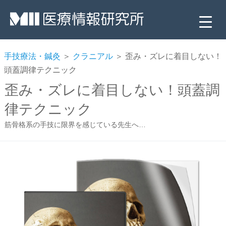
手技療法・鍼灸
＞
クラニアル
＞ 歪み・ズレに着目しない！
頭蓋調律テクニック
歪み・ズレに着目しない！頭蓋調
律テクニック
筋骨格系の手技に限界を感じている先生へ…
▼
▼
▼
▼