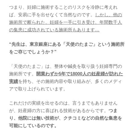
つまり、妊婦に施術することのリスクを冷静に考えれ
ば、安易に手を出せなくて当然なのです。
しかし、他の
施術所で断られた、妊婦を一手に引き受け、年間数千人
の集患に成功されている施術所もあります…
“先生は、東京銀座にある「天使のたまご」という施術所
をご存じでしょうか？”
「天使のたまご」は、整体や鍼灸を取り扱う妊婦専門の
施術所です。
開業わずか5年で18000人の妊産婦が訪れた
実績
を持ち、その施術内容や取り組みが、多くのメディ
アで取り上げられています。
これだけの実績を出せるのは、言うまでもありません
が、妊産婦の方に喜ばれる技術があるからです。
つま
り、他院には無い技術が、クチコミなどの自然な集患を
可能にしているのです。