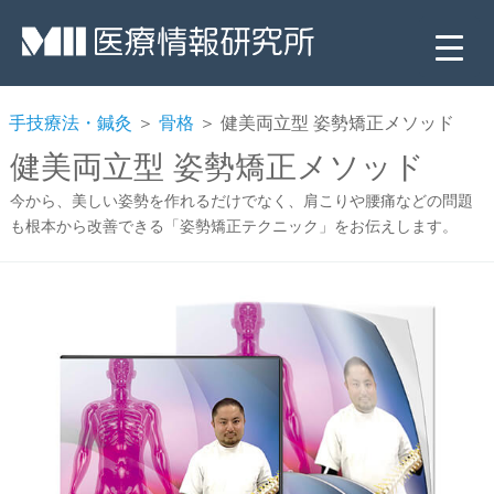
手技療法・鍼灸
＞
骨格
＞ 健美両立型 姿勢矯正メソッド
健美両立型 姿勢矯正メソッド
今から、美しい姿勢を作れるだけでなく、肩こりや腰痛などの問題
も根本から改善できる「姿勢矯正テクニック」をお伝えします。
▼
▼
▼
▼