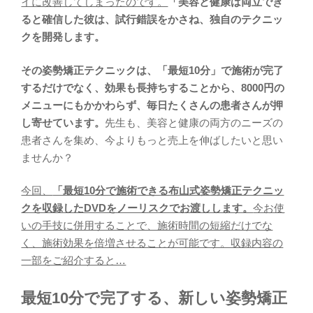
イに改善してしまったのです。
「美容と健康は両立でき
ると確信した彼は、試行錯誤をかさね、独自のテクニッ
クを開発します。
その姿勢矯正テクニックは、「最短10分」で施術が完了
するだけでなく、効果も長持ちすることから、8000円の
メニューにもかかわらず、毎日たくさんの患者さんが押
し寄せています。
先生も、美容と健康の両方のニーズの
患者さんを集め、今よりもっと売上を伸ばしたいと思い
ませんか？
今回、
「最短10分で施術できる布山式姿勢矯正テクニッ
クを収録したDVDをノーリスクでお渡しします。
今お使
いの手技に併用することで、施術時間の短縮だけでな
く、施術効果を倍増させることが可能です。収録内容の
一部をご紹介すると…
最短10分で完了する、新しい姿勢矯正