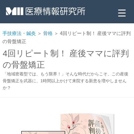
手技療法・鍼灸
＞
骨格
＞ 4回リピート制！ 産後ママに評判
の骨盤矯正
4回リピート制！ 産後ママに評判
の骨盤矯正
「地域密着型では、もう限界！」そんな時代だからこそ、この産後
骨盤矯正を武器に、1時間以上かけて来院する新患を増やしません
か？
▼
▼
▼
▼