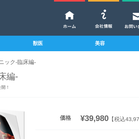
獣医
美容
ニック-臨床編-
床編-
公開！
¥39,980
価格
【税込43,9