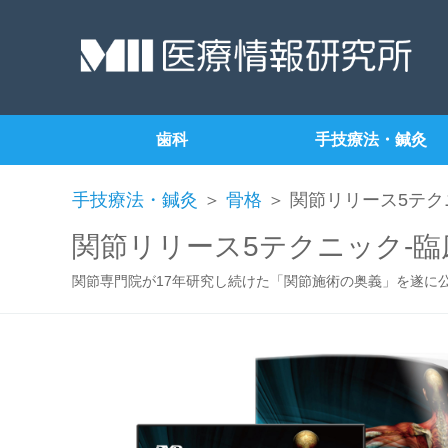
歯科
手技療法・鍼灸
手技療法・鍼灸
＞
骨格
＞ 関節リリース5テク
関節リリース5テクニック-臨
関節専門院が17年研究し続けた「関節施術の奥義」を遂に