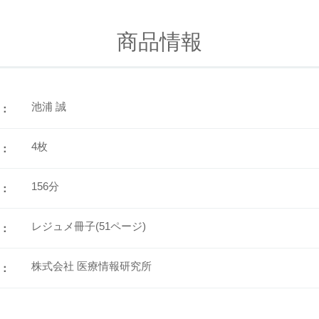
商品情報
池浦 誠
：
4枚
：
156分
：
レジュメ冊子(51ページ)
：
株式会社 医療情報研究所
：