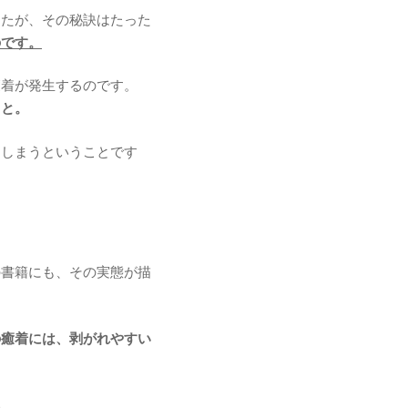
したが、その秘訣はたった
のです。
癒着が発生するのです。
こと。
てしまうということです
の書籍にも、その実態が描
の癒着には、剥がれやすい
い。