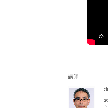
講師
池
2
ら