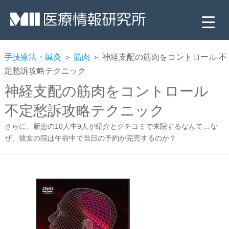
手技療法・鍼灸
＞
筋肉
＞ 神経支配の筋肉をコントロール 不
定愁訴攻略テクニック
神経支配の筋肉をコントロール
不定愁訴攻略テクニック
さらに、新患の10人中9人が紹介とクチコミで来院するなんて…な
ぜ、彼女の院は午前中で当日の予約が完売するのか？
▼
▼
▼
▼