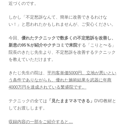
近づくのです。
しかし「不定愁訴なんて、簡単に改善できるわけな
い！」と思われたかもしれませんが、ご安心ください。
今回、
優れたテクニックで数多くの不定愁訴を改善し、
新患の95％が紹介やクチコミで来院
する「こりと〜る」
院長のきたじ先生より、不定愁訴を改善するテクニック
を教えていただけます。
きたじ先生の院は、
平均客単価5000円、立地が悪いとい
う条件でありながらも、優れた施術結果を武器に年商
4000万円を達成されている繁盛院です。
テクニックの全ては
「見たままマネできる」
DVD教材と
してお渡しします。
収録内容の一部をご紹介すると…