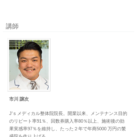
講師
市川 譲次
J’ s メディカル整体院院長。開業以来、メンテナンス目的
のリピート率91％、回数券購入率80％以上、施術後の効
果実感率97％を維持し、たった２年で年商5000 万円の繁
盛院を作り上げる。