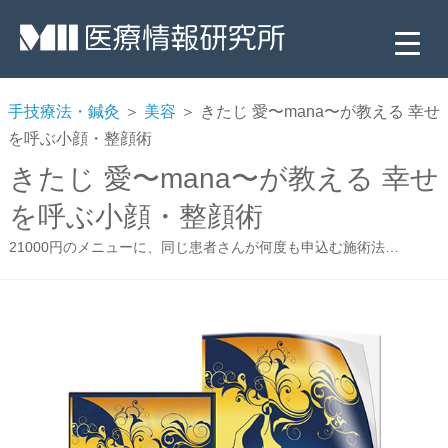
手技療法・鍼灸
＞
美容
＞ きたじ 愛〜mana〜が教える 幸せ
を呼ぶ小顔・整顔術
きたじ 愛〜mana〜が教える 幸せ
を呼ぶ小顔・整顔術
21000円のメニューに、同じ患者さんが何度も申込む施術法…
▼
▼
▼
▼