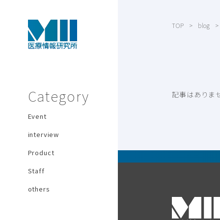
TOP
blog
Category
記事はありま
Event
interview
Product
Staff
others