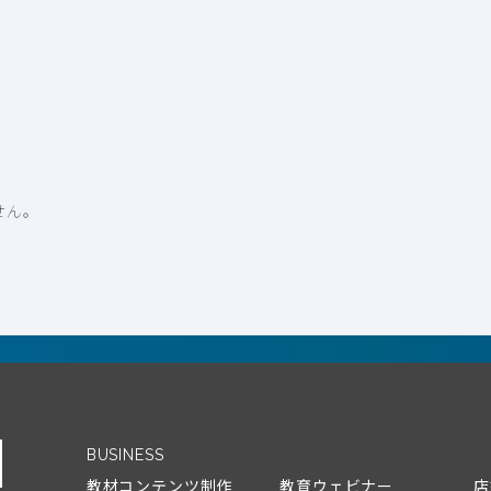
せん。
BUSINESS
教材コンテンツ制作
教育ウェビナー
店